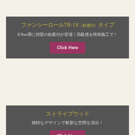
ファンシーロールTR-1X
タイプ
（粘着付）
0.9㎜厚に待望の粘着付が登場！高級感を簡単施工で！
Click Here
ストライプウッド
独特なデザインで斬新な空間を演出！